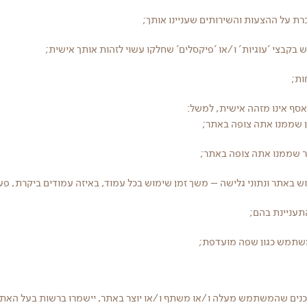
 על ההצעות והשירותים שעניינו אותך;
בקבצי 'עוגיות' ו/או 'פיקסלים' שחלקו עשוי לזהות אותך אישית;
ת;
ף אינו מזהה אישית, למשל:
 שממנו אתה צופה באתר;
 שממנו אתה צופה באתר;
ש באתר ונתוני גלישה – משך זמן שימוש בכל עמוד, באיזה עמודים ביקרת, פע
עניינת בהם;
תמש כגון שפה מועדפת;
תכנים שהמשתמש מעלה ו/או משתף ו/או יוצר באתר, יישמרו ברשות בעל האתר