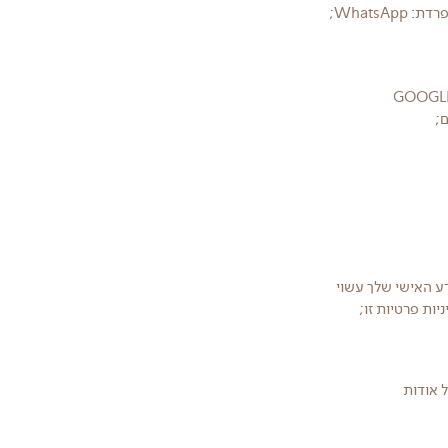
Whats;
ות שיווק כגון META ו-GOOGLE (GOOGLE
דע האישי שלך עשוי
ות פרטיות זו;
על אודות