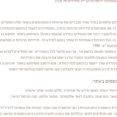
טכנולוגי ירושלים/קריית עתידים תל אביב
שני מנתחים פלסטים בחדר אחד מכבדים את פרטיות המשתמשים באתר שלנו ופועלים 
ך אנו מפרסמים מדיניות פרטיות ברורה, ומתחייבים לפעול בהתאם להנחיות 
 להסביר כיצד אנו מטפלים במידע שנאסף במהלך השימוש באתר. תמצא בו פי
שמ"א-1981.
 המסמך מנוסח בלשון זכר, אך הוא מיועד לכל המגדרים. אנו ממליצים לקרוא א
מהווה הסכמה לתוכנה ומעיד על כך שקראת והבנת את המדיניות.
שהמידע שלך ייאסף בהתאם למדיניות זו, אנא הימנע משימוש באתר. אין חובה 
סירת מידע מסוים תהיה תנאי לקבלת גישה מלאה לתכנים ולשירותי האתר.
ותי האתר נאסף מידע על אודותיך, חלקו מזהה אותך אישית:
שר, כגון שמך, כתובת דואר אלקטרוני, מספר טלפון, סוג הטיפול הרצוי;
 במסגרת התכתבויות ו/או תקשורת עם האתר (פניות אלו עשויות להכיל מידע
 אנו ממליצים לתאר בכלליות את הפניה ולפרט מידע רגיש במסגרת פגישה ב