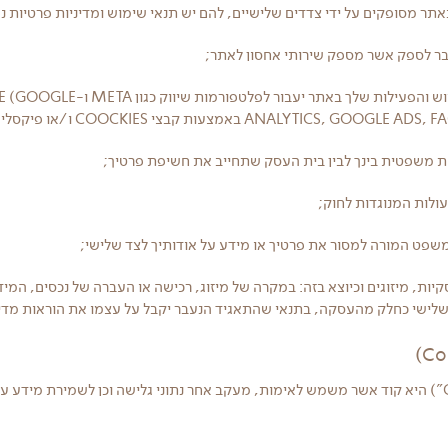
 מסופקים על ידי צדדים שלישיים, להם יש תנאי שימוש ומדיניות פרטיות נפרדת: App
ר לספק אשר מספק שירותי אחסון לאתר;
מידע אודות השימוש והפעילות שלך באתר יעבור לפלטפורמ
ANALYTICS, ) באמצעות קבצי COOCKIES ו/או פיקסלים;
 משפטית בינך לבין בית העסק שתחייב את חשיפת פרטיך;
לות המנוגדות לחוק;
משפט המורה למסור את פרטיך או מידע על אודותיך לצד שלישי;
ות, מיזוגים וכיוצא בזה: במקרה של מיזוג, רכישה או העברה של נכסים, המי
שלישי כחלק מהעסקה, בתנאי שהתאגיד הנעבר יקבל על עצמו את הוראות מדיני
עוגייה (קובץ "Cookie") היא קוד אשר משמש לאימות, מעקב אחר נתוני גלישה וכן לשמירת מידע 