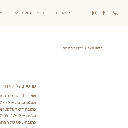
דלג לתוכן
דלג לסרגל הניווט
לעמוד
יהונתן
מי אנחנו
סוגי טיפולים
שא
הפייסבוק
ונועם
של
באינסטגרם
יהונתן
ונועם
יהונתן ונעם
מדיניות פרטיות
פרטי בעל האתר ו
שם –
NJ שני מנתחים פלסטים בחדר אחד
מספר מזהה –
034301432
כתובת דואר אלקטרונ
טלפון –
0505172612
כתובת URL של האתר –