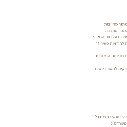
מתוך מחויבות
המפורטות בה.
רוט על סוגי המידע
שנאסף, אופן השימוש בו, ועל הזכויות העומדות לרשותך בנוגע למידע זה. מדיניות פרטיות זו מותאמת להוראות סעיף 11
ת מדיניות הפרטיות
חוקית למסור פרטים
 רפואי רגיש, ככל
משרדנו);