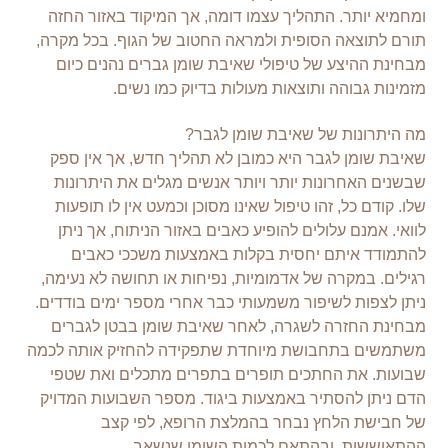
ומחמיא יותר. התהליך עצמו דומה, אך המיקוד באזור החזה
תורם לתוצאה הסופית ולמראה החטוב של הגוף. בכל מקרה,
מבחינת ההיצע של טיפולי שאיבת שומן גברים נהנים כיום
מזמינות גבוהה ותוצאות מעולות בדיוק כמו נשים.
מה היתרונות של שאיבת שומן לגבר?
שאיבת שומן לגבר
היא כמובן לא תהליך חדש, אך אין ספק
שבשנים האחרונות יותר ויותר אנשים מגלים את היתרונות
שלו. קודם כל, זהו טיפול שאינו מסוכן וכמעט אין לו תופעות
לוואי. אמנם עלולים להופיע כאבים באזור הניתוח, אך ניתן
להתמודד איתם יחסית בקלות באמצעות משככי כאבים
רגילים. במקרה של אדמומיות, נפיחות או תחושה לא נעימה,
ניתן לצפות לשיפור משמעותי כבר אחרי מספר ימים בודדים.
מבחינת החזרה לשגרה, לאחר שאיבת שומן בבטן לגברים
משתמשים בתחבושת מיוחדת שתפקידה להחזיק אותה לכמה
שבועות. את החתכים תופרים בתפרים מתכלים ואת שטפי
הדם ניתן להסתיר באמצעות ביגוד. מספר השבועות המדויק
של חבישת הלחץ נבחר בהמלצת הרופא, לפי קצב
ההתאוששות ובהתאם לכמות השומן שנשאב.